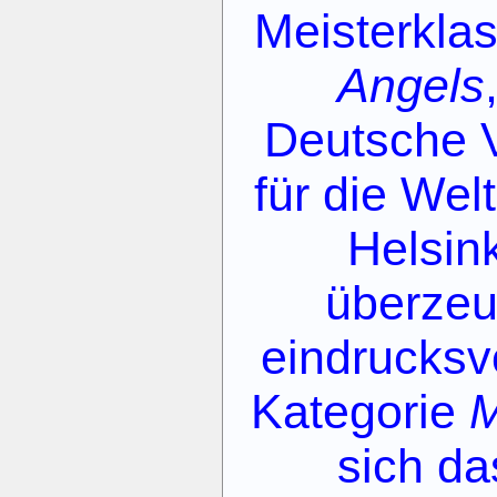
Meisterkl
Angels
Deutsche V
für die Wel
Helsink
überzeu
eindrucksvo
Kategorie
M
sich da