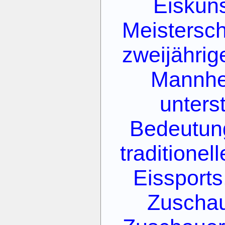
Eiskuns
Meistersch
zweijähri
Mannhei
unters
Bedeutung
traditione
Eissports
Zuschau