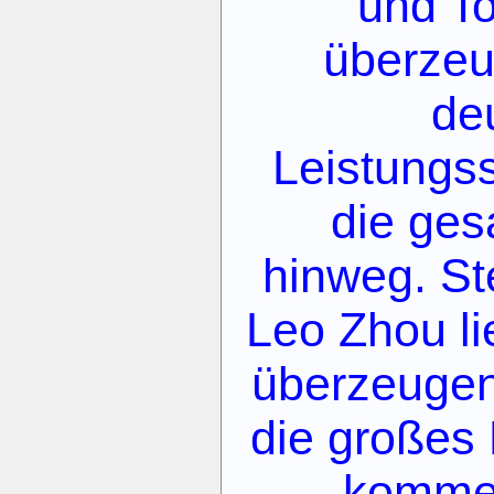
und T
überzeu
de
Leistungs
die ges
hinweg. St
Leo Zhou li
überzeuge
die großes 
komme