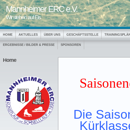
Mannheimer ERC e.V.
Wir stehen auf Eis
HOME
AKTUELLES
ÜBER UNS
GESCHÄFTSSTELLE
TRAININGSPLÄ
ERGEBNISSE / BILDER & PRESSE
SPONSOREN
Home
Saisonen
Die Saiso
Kürklass