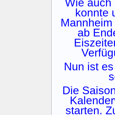
Wie auch 
konnte 
Mannheim n
ab End
Eiszeit
Verfüg
Nun ist es
s
Die Saison
Kalender
starten. Z