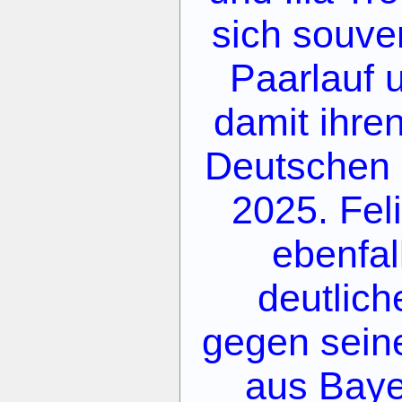
sich souve
Paarlauf 
damit ihre
Deutschen 
2025. Fel
ebenfal
deutlic
gegen sein
aus Baye