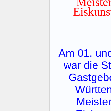
Meiste
Eiskuns
Am 01. und
war die S
Gastgebe
Württe
Meiste