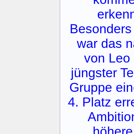
erken
Besonders
war das n
von Leo 
jüngster T
Gruppe ein
4. Platz er
Ambitio
höhere 