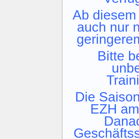
Ab diesem 
auch nur n
geringere
Bitte 
unbe
Train
Die Saiso
EZH am 
Danac
Geschäftss