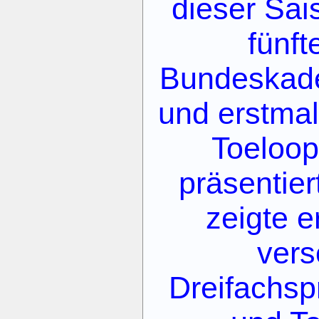
dieser Sai
fünft
Bundeskade
und erstmal
Toeloop
präsentie
zeigte e
vers
Dreifachsp