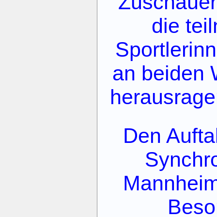
Zuschauer
die te
Sportlerin
an beiden 
herausrage
Den Aufta
Synchr
Mannheim 
Beso