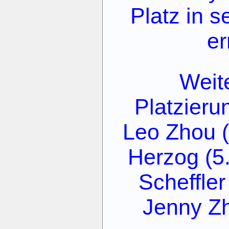
Platz in s
er
Weit
Platzier
Leo Zhou (4
Herzog (5.
Scheffler
Jenny Zh